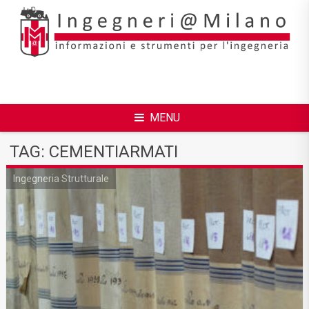
Skip
to
content
MENU
TAG:
CEMENTIARMATI
Ingegneria Strutturale