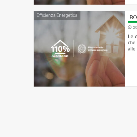
Efficienza Energetica
BO
20
Le s
che 
alle