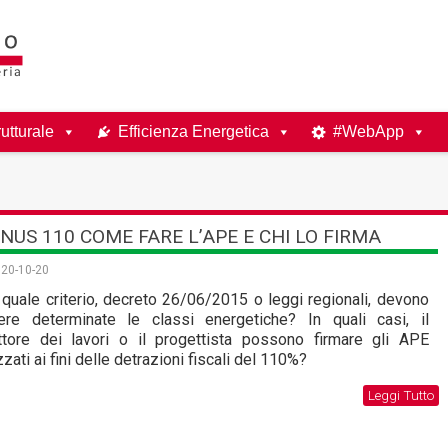
utturale
Efficienza Energetica
#WebApp
NUS 110 COME FARE L’APE E CHI LO FIRMA
20-10-20
quale criterio, decreto 26/06/2015 o leggi regionali, devono
ere determinate le classi energetiche? In quali casi, il
ettore dei lavori o il progettista possono firmare gli APE
izzati ai fini delle detrazioni fiscali del 110%?
Leggi Tutto