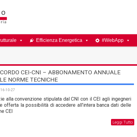
utturale
Efficienza Energetica
#WebApp
CORDO CEI-CNI – ABBONAMENTO ANNUALE
LE NORME TECNICHE
16-10-27
ie alla convenzione stipulata dal CNI con il CEI agli ingegneri
e offerta la possibilità di accedere all’intera banca dati delle
me CEI
Leggi Tutto